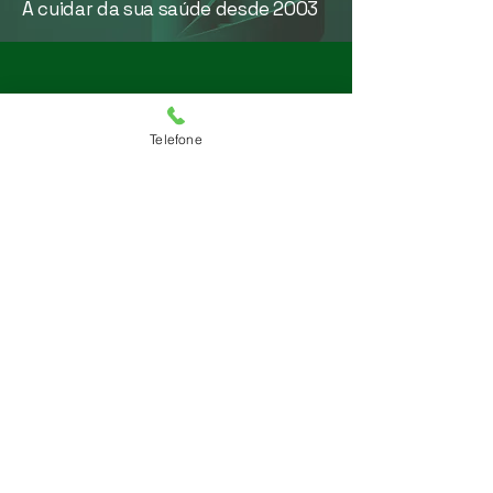
A cuidar da sua saúde desde 2003
Telefone
Contato
969 990 656
|
212 311 342
E-mail
geral@drliberto.pt
Clínica de Telheiras
Rua Prista Monteiro
nº29A
1600-792
Lisboa
Clínica de Montijo
Avenida João XXIII Nº
338
2870-159
Montijo