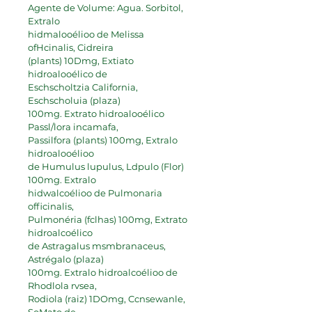
Agente de Volume: Agua. Sorbitol, 
Extralo
hidmalooélioo de Melissa 
ofHcinalis, Cidreira
(plants) 10Dmg, Extiato 
hidroalooélico de
Eschscholtzia California, 
Eschscholuia (plaza)
100mg. Extrato hidroalooélico 
Passl/lora incamafa,
Passilfora (plants) 100mg, Extralo 
hidroalooélioo
de Humulus lupulus, Ldpulo (Flor) 
100mg. Extralo
hidwalcoélioo de Pulmonaria 
officinalis,
Pulmonéria (fclhas) 100mg, Extrato 
hidroalcoélico
de Astragalus msmbranaceus, 
Astrégalo (plaza)
100mg. Extralo hidroalcoélioo de 
Rhodlola rvsea,
Rodiola (raiz) 1DOmg, Ccnsewanle, 