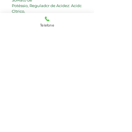
SoMato de
Potéssio, Reguladcr de Acidez: Acidc 
Cltrico,
Corante: Caramelo Sutfitioo de 
Ammonia,
Telefone
Conservame: Benzoate de Sddlo,
A cuidar da sua saúde desde 2003