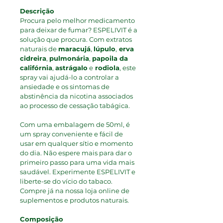
Descrição
Procura pelo melhor medicamento 
para deixar de fumar? ESPELIVIT é a 
solução que procura. Com extratos 
naturais de 
maracujá
, 
lúpulo
,
 erva 
cidreira
, 
pulmonária
, 
papoila da 
califórnia
, 
astrágalo
 e
 rodiola
, este 
spray vai ajudá-lo a controlar a 
ansiedade e os sintomas de 
abstinência da nicotina associados 
ao processo de cessação tabágica.
Com uma embalagem de 50ml, é 
um spray conveniente e fácil de 
usar em qualquer sítio e momento 
do dia. Não espere mais para dar o 
primeiro passo para uma vida mais 
saudável. Experimente ESPELIVIT e 
liberte-se do vício do tabaco. 
Compre já na nossa loja online de 
suplementos e produtos naturais.
Composição