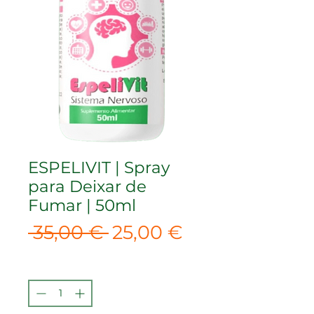
ESPELIVIT | Spray
para Deixar de
Fumar | 50ml
Preço
Preço
 35,00 € 
25,00 €
normal
promocional
Quantidade
*