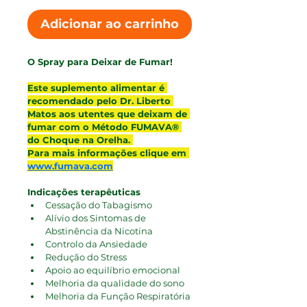
Adicionar ao carrinho
O Spray para Deixar de Fumar!
Este suplemento alimentar é 
recomendado pelo Dr. Liberto 
Matos aos utentes que deixam de 
fumar com o Método FUMAVA® 
do Choque na Orelha. 
Para mais informações clique em 
www.fumava.com
Indicações terapêuticas
Cessação do Tabagismo
Alívio dos Sintomas de 
Abstinência da Nicotina
Controlo da Ansiedade
Redução do Stress
Apoio ao equilíbrio emocional
Melhoria da qualidade do sono
Melhoria da Função Respiratória