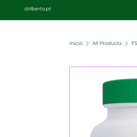
drliberto.pt
Início
All Products
F5