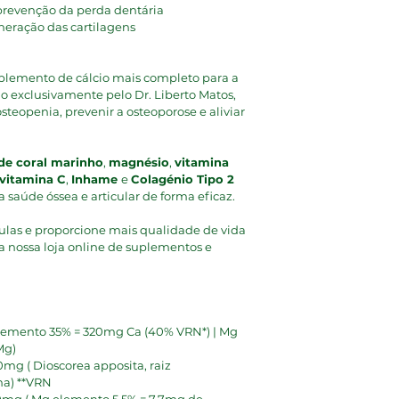
prevenção da perda dentária
neração das cartilagens
uplemento de cálcio mais completo para a 
o exclusivamente pelo Dr. Liberto Matos, 
osteopenia, prevenir a osteoporose e aliviar 
 de coral marinho
, 
magnésio
, 
vitamina 
vitamina C
, 
Inhame 
e 
Colagénio Tipo 2 
 saúde óssea e articular de forma eficaz.
ulas e proporcione mais qualidade de vida 
 nossa loja online de suplementos e 
elemento 35% = 320mg Ca (40% VRN*) | Mg 
Mg)
40mg ( Dioscorea apposita, raiz 
na) **VRN