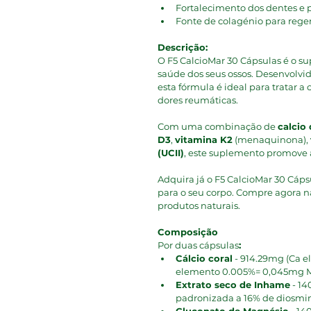
Fortalecimento dos dentes e 
Fonte de colagénio para rege
Descrição: 
O F5 CalcioMar 30 Cápsulas é o s
saúde dos seus ossos. Desenvolvid
esta fórmula é ideal para tratar a 
dores reumáticas.
Com uma combinação de 
calcio
D3
, 
vitamina K2
 (menaquinona), 
(UCII)
, este suplemento promove a
Adquira já o F5 CalcioMar 30 Cáps
para o seu corpo. Compre agora na
produtos naturais.
Composição
Por duas cápsulas
:
Cálcio coral
 - 914.29mg (Ca 
elemento 0.005%= 0,045mg 
Extrato seco de Inhame
 - 1
padronizada a 16% de diosmi