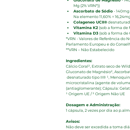
Gluconato de Magnésio
 - 1
Mg (2% VRN*)) 
Ascorbato de Sódio
 - 140mg
Na elemento 11,60% = 16,24mg
Colageneo UCII®
 desnaturad
Vitamina K2
 (sob a forma de
Vitamina D3
 (sob a forma de 
*VRN - Valores de Referência do N
Parlamento Europeu e do Conselho
**VRN – Não Estabelecido
Ingredientes:
Cálcio Coral², Extrato seco de Wild
Gluconato de Magnésio², Ascorbat
 desnaturado tipo II® ¹, Menoquino
microcristalina (agente de volume
(antiaglomerante); Cápsula: Gelati
¹ Origem UE / ² Origem Não UE
Dosagem e Administração:
1 cápsula, 2 vezes por dia ao p.
Avisos:
Não deve ser excedida a toma di