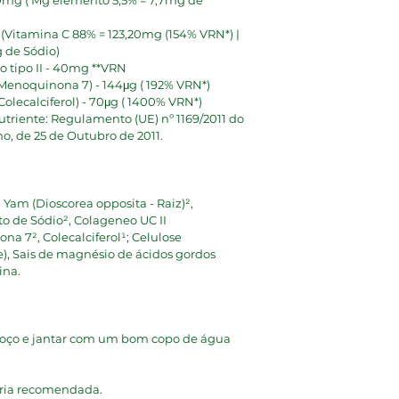
40mg ( Mg elemento 5,5% = 7,7mg de 
 (Vitamina C 88% = 123,20mg (154% VRN*) | 
 de Sódio)
o tipo II - 40mg **VRN
 Menoquinona 7) - 144μg ( 192% VRN*)
Colecalciferol) - 70μg ( 1400% VRN*)
utriente: Regulamento (UE) nº 1169/2011 do 
, de 25 de Outubro de 2011.
 Yam (Dioscorea opposita - Raiz)², 
o de Sódio², Colageneo UC II 
na 7², Colecalciferol¹; Celulose 
), Sais de magnésio de ácidos gordos 
na. 
almoço e jantar com um bom copo de água
ária recomendada.