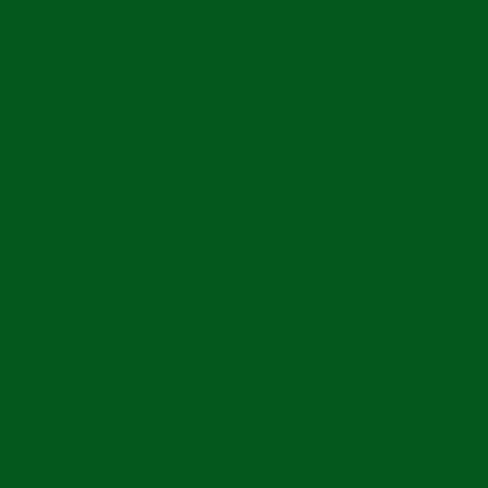
de Privacidade
o de acessibilidade
de Envio
 Condições
de Reembolso