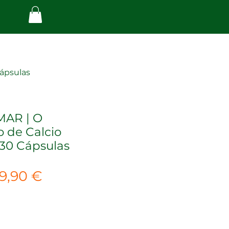
ápsulas
MAR | O
 de Calcio
 30 Cápsulas
reço
Preço
19,90 €
ormal
promocional