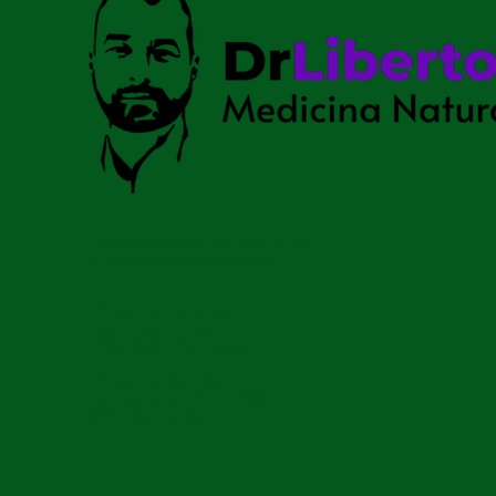
Contato 969 990 656 | 212 311 342
E-mail
geral@drliberto.pt
Clínica de Telheiras
Rua Prista Monteiro
nº29A 1600-792 Lisboa
Clínica de Montijo
Avenida João XXIII Nº338
2870-159 Montijo