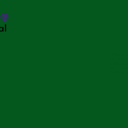
Política 
Declaraçã
Política 
Termos e
Política 