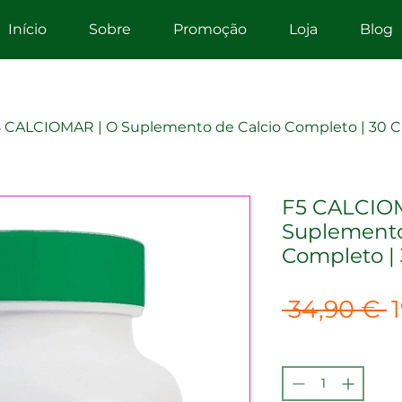
Início
Sobre
Promoção
Loja
Blog
 CALCIOMAR | O Suplemento de Calcio Completo | 30 C
F5 CALCIO
Suplemento
Completo |
P
 34,90 € 
n
Quantidade
*