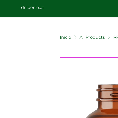
drliberto.pt
Início
All Products
PR