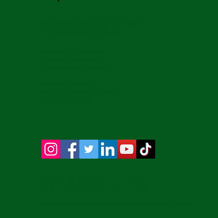
Contato 969 990 656 | 212 311 342
E-mail
geral@drliberto.pt
Clínica de Telheiras
Rua Prista Monteiro
nº29A 1600-792 Lisboa
Clínica de Montijo
Avenida João XXIII Nº338
2870-159 Montijo
drliberto.pt
© 2025 by drliberto. Powered and secured by
Wix