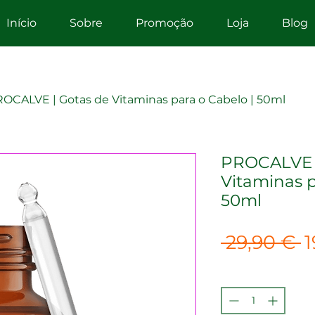
Início
Sobre
Promoção
Loja
Blog
OCALVE | Gotas de Vitaminas para o Cabelo | 50ml
PROCALVE |
Vitaminas p
50ml
P
 29,90 € 
1
n
Quantidade
*