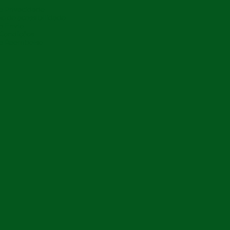
de Privacidade
o de acessibilidade
de Envio
 Condições
de Reembolso