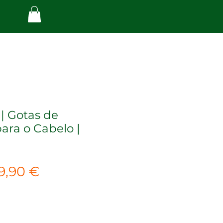
 Gotas de
ara o Cabelo |
reço
Preço
9,90 €
ormal
promocional