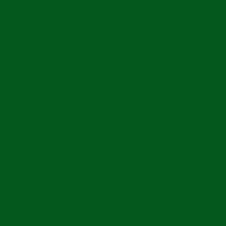
Política 
Declaraçã
Política 
Termos e
Política 