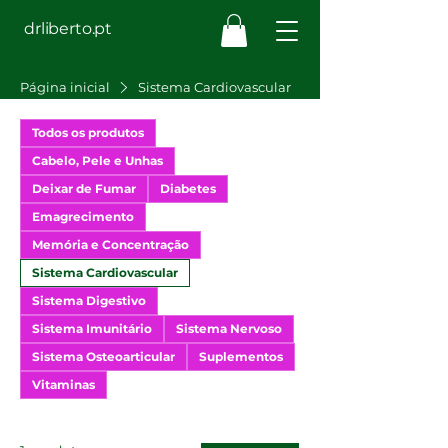
drliberto.pt
Página inicial
Sistema Cardiovascular
Todos os produtos
Cabelo, Pele e Unhas
Deixar de Fumar
Diabetes
Emagrecimento
Memória e Concentração
Sistema Cardiovascular
Sistema Digestivo
Sistema Imunitário
Sistema Nervoso
Sistema Osteoarticular
Suplementos
Vitaminas