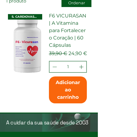
1 produto
Ordenar
F6 VICURASAN
S. CARDIOVASCULAR
| A Vitamina
para Fortalecer
o Coração | 60
Cápsulas
Preço normal
Preço promocional
39,90 €
24,90 €
Adicionar
ao
carrinho
A cuidar da sua saúde desde 2003