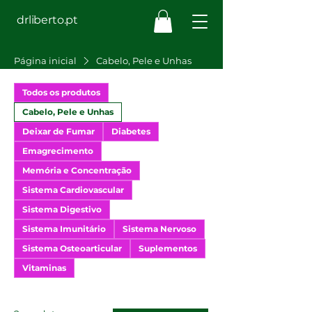
drliberto.pt
Página inicial
Cabelo, Pele e Unhas
Todos os produtos
Cabelo, Pele e Unhas
Deixar de Fumar
Diabetes
Emagrecimento
Memória e Concentração
Sistema Cardiovascular
Sistema Digestivo
Sistema Imunitário
Sistema Nervoso
Sistema Osteoarticular
Suplementos
Vitaminas