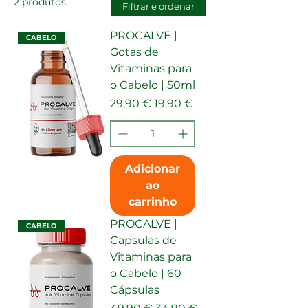
2 produtos
Filtrar e ordenar
PROCALVE |
CABELO
Gotas de
Vitaminas para
o Cabelo | 50ml
Preço normal
Preço promocional
29,90 €
19,90 €
Adicionar
ao
carrinho
PROCALVE |
CABELO
Capsulas de
Vitaminas para
o Cabelo | 60
Cápsulas
Preço normal
Preço promocional