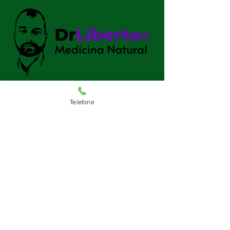
Contato
969 990 656
|
212 311 342
E-mail
geral@drliberto.pt
Telefone
Clínica de Telheiras
Rua Prista Monteiro
nº29A
1600-792
Lisboa
Clínica de Montijo
Avenida João XXIII Nº
338
2870-159
Montijo
drliberto.pt
© 2025 by drliberto. Powered and secured