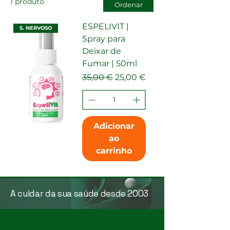
1 produto
Ordenar
ESPELIVIT |
S. NERVOSO
Spray para
Deixar de
Fumar | 50ml
Preço normal
Preço promocional
35,00 €
25,00 €
Adicionar
ao
carrinho
A cuidar da sua saúde desde 2003