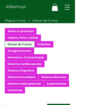
drliberto.pt
Página inicial
Deixar de Fumar
Todos os produtos
Cabelo, Pele e Unhas
Deixar de Fumar
Diabetes
Emagrecimento
Memória e Concentração
Sistema Cardiovascular
Sistema Digestivo
Sistema Imunitário
Sistema Nervoso
Sistema Osteoarticular
Suplementos
Vitaminas